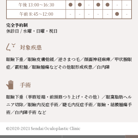
午後 13:00～16:30
●
●
-
●
●
-
-
午前 8:45～12:00
-
-
-
-
-
●
-
完全予約制
休診日 / 水曜・日曜・祝日
対象疾患
眼瞼下垂／眼瞼皮膚弛緩／逆さまつ毛／顔面神経麻痺／甲状腺眼
症／霰粒腫／眼瞼腫瘍などその他眼形成疾患／白内障
手術
眼瞼下垂（挙筋短縮・前頭筋つり上げ・その他）／眼窩脂肪ヘル
ニア切除／眼瞼内反症手術／睫毛内反症手術／眼瞼・結膜腫瘍手
術／白内障手術 など
©2020-2021 Sendai Oculoplastic Clinic