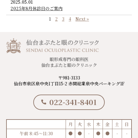
2025.05.01
2025年8月休診日のご案内
1
2
3
4
Next »
眼形成専門の眼科医
仙台まぶたと眼のクリニック
〒981-3133
仙台市泉区泉中央1丁目15-2 赤間総業泉中央パーキング1F
022-341-8401
月
火
水
木
金
土
日
午前 8:45～11:30
●
●
-
●
●
-
-