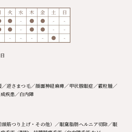
月
火
水
木
金
土
日
●
●
-
●
●
-
-
●
●
-
●
●
-
-
-
-
-
-
●
-
祝日
緩／逆さまつ毛／顔面神経麻痺／甲状腺眼症／霰粒腫／
形成疾患／白内障
前頭筋つり上げ・その他）／眼窩脂肪ヘルニア切除／眼