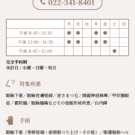
022-341-8401
月
火
水
木
金
土
日
午前 8:45～11:30
●
●
-
●
●
-
-
午後 13:00～16:30
●
●
-
●
●
-
-
午前 8:45～12:00
-
-
-
-
-
●
-
完全予約制
休診日 / 水曜・日曜・祝日
対象疾患
眼瞼下垂／眼瞼皮膚弛緩／逆さまつ毛／顔面神経麻痺／甲状腺眼
症／霰粒腫／眼瞼腫瘍などその他眼形成疾患／白内障
手術
眼瞼下垂（挙筋短縮・前頭筋つり上げ・その他）／眼窩脂肪ヘル