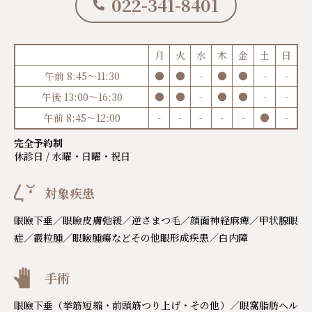
022-341-8401
月
火
水
木
金
土
日
午前 8:45～11:30
●
●
-
●
●
-
-
午後 13:00～16:30
●
●
-
●
●
-
-
午前 8:45～12:00
-
-
-
-
-
●
-
完全予約制
休診日 / 水曜・日曜・祝日
対象疾患
眼瞼下垂／眼瞼皮膚弛緩／逆さまつ毛／顔面神経麻痺／甲状腺眼
症／霰粒腫／眼瞼腫瘍などその他眼形成疾患／白内障
手術
眼瞼下垂（挙筋短縮・前頭筋つり上げ・その他）／眼窩脂肪ヘル